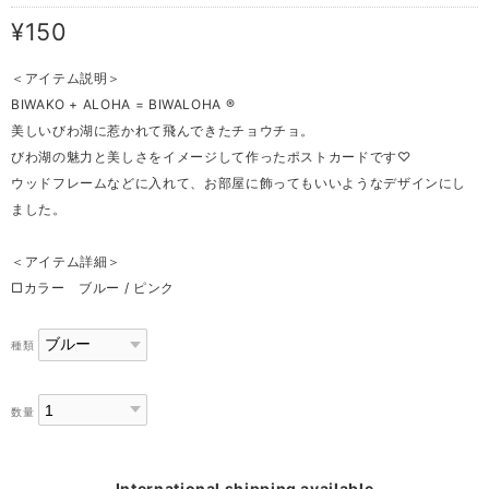
¥150
＜アイテム説明＞
BIWAKO + ALOHA = BIWALOHA ®︎
美しいびわ湖に惹かれて飛んできたチョウチョ。
びわ湖の魅力と美しさをイメージして作ったポストカードです♡
ウッドフレームなどに入れて、お部屋に飾ってもいいようなデザインにし
ました。
＜アイテム詳細＞
□カラー ブルー / ピンク
種類
数量
International shipping available