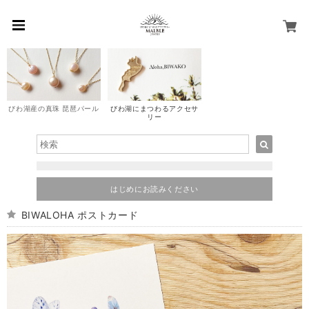
びわ湖にまつわるアクセサ
びわ湖産の真珠 琵琶パール
リー
はじめにお読みください
BIWALOHA ポストカード