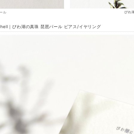
びわ
ール
 Shell｜びわ湖の真珠 琵琶パール ピアス/イヤリング