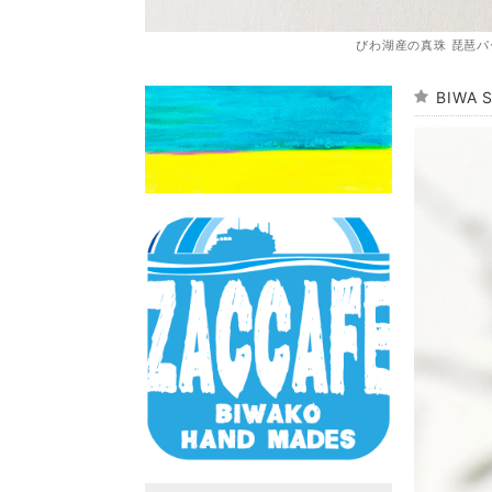
びわ湖産の真珠 琵琶パ
BIWA